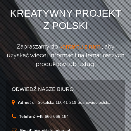
KREATYWNY PROJEKT
Z POLSKI
Zapraszamy do
kontaktu z nami
, aby
uzyskać więcej informacji
na temat naszych
produktów lub usług.
ODWIEDŹ NASZE BIURO
Adres:
ul. Sokolska 1D, 41-219 Sosnowiec polska
Telefon:
+48 666-666-184
Email:
biuro@allmodern.pl